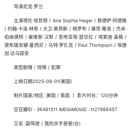
导演尼克·罗兰
主演塔伦·埃哲顿 / Ana Sophia Heger / 敖德萨·阿德隆 
/ 约翰·卡洛·林奇 / 大卫·莱昂斯 / 杨罗布 / 基思·雅各 / 杰米·
伯纳黛特 / 崔维斯·汉默 / 圣地亚哥·瑟甘拉 / 埃索迪·盖格 / 
黛布瑞安娜·曼西尼 / 马特·罗扎克 / Paul Thompson / 埃德
加·达马提安
类型剧情 / 惊悚 / 犯罪
上映日期2025-08-01(美国)
制片国家/地区 :美国 / 英国 丨 影片时长：120分钟
豆豆瓣ID : 36481311 IMDbIMDbID : tt27986457
又名 :副驾驶 / 我的杀手爸爸(台)