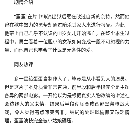
剧情介绍
“蛋蛋”在片中饰演出狱后意在改过自新的奈特，然而他
曾在狱中效力的黑帮却通过暗杀其家人来进行报复。为此，
他带上自己几乎不认识的11岁女儿开始逃亡。在整个求生过
程中，男主看着一位胆小的女孩如何变成一股不可忽视的力
量，而他自己也学会了什么是无条件的爱。
网友热评
多一星给蛋蛋当制作人了，毕竟是从小看到大的演员。
但是这片子本身质量非常普通，前半段和后半段完全是主题
各异的两部电影。一开始以为是根据真实人物改编的讲述社
会边缘人的父女情，结果后半段彻底变成西部黑帮枪战大
戏，令人觉得有点啼笑皆非。结局的处理既偷懒又缺乏情
理，蛋蛋演技完全被小姑娘碾压。