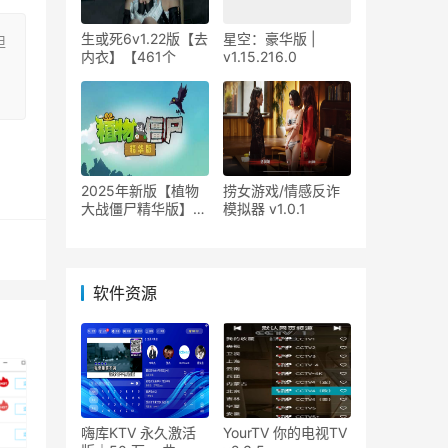
生或死6v1.22版【去
星空：豪华版 |
担
内衣】【461个
v1.15.216.0
出
2025年新版【植物
捞女游戏/情感反诈
大战僵尸精华版】手
模拟器 v1.0.1
游
软件资源
嗨库KTV 永久激活
YourTV 你的电视TV