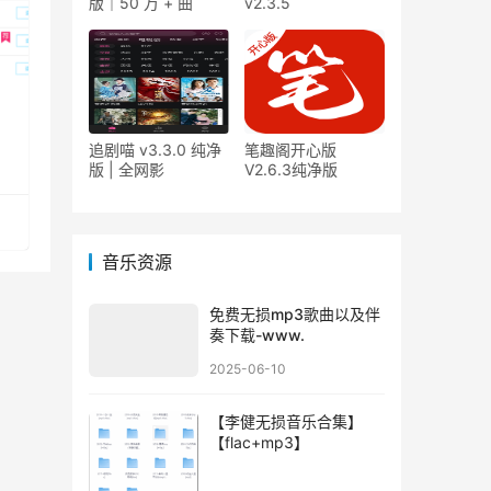
版｜50 万 + 曲
v2.3.5
追剧喵 v3.3.0 纯净
笔趣阁开心版
版 | 全网影
V2.6.3纯净版
音乐资源
免费无损mp3歌曲以及伴
奏下载-www.
2025-06-10
【李健无损音乐合集】
【flac+mp3】